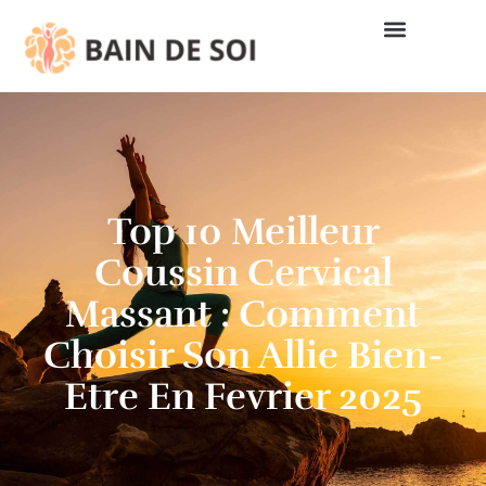
Top 10 Meilleur
Coussin Cervical
Massant : Comment
Choisir Son Allie Bien-
Etre En Fevrier 2025