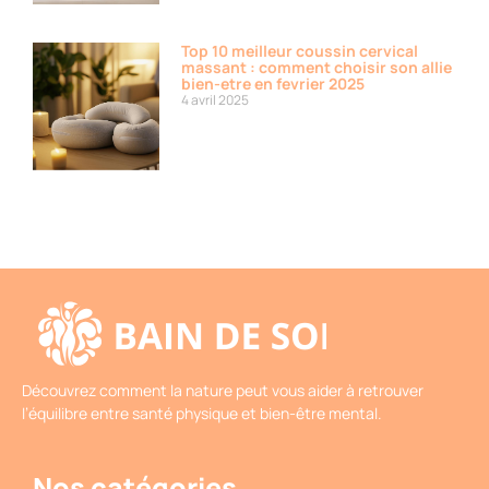
Top 10 meilleur coussin cervical
massant : comment choisir son allie
bien-etre en fevrier 2025
4 avril 2025
Découvrez comment la nature peut vous aider à retrouver
l’équilibre entre santé physique et bien-être mental.
Nos catégories